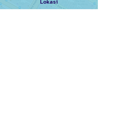
Lokasi
PS 59 Beekman Hill International School
233 East 56th Street
New York, NY, 10022