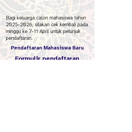
Bagi keluarga calon mahasiswa tahun
2025-2026
, silakan cek kembali pada
minggu ke 7-11 April untuk petunjuk
pendaftaran.
Pendaftaran Mahasiswa Baru
Formulir pendaftaran
untuk siswa yang
masuk
:
​Silakan periksa kembali pada minggu 7-
11 April untuk tautan ke dokumen
pendaftaran.
Kebijakan & Penafian
PS 59 Beekman Hill International School,
CC BY-NC-ND 4.0 2026